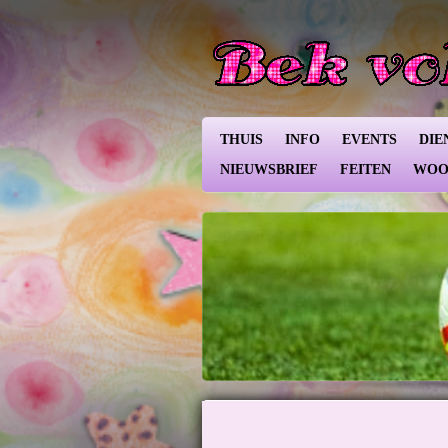
Ga
direct
naar
de
hoofdinhoud
THUIS
INFO
EVENTS
DIE
NIEUWSBRIEF
FEITEN
WOO