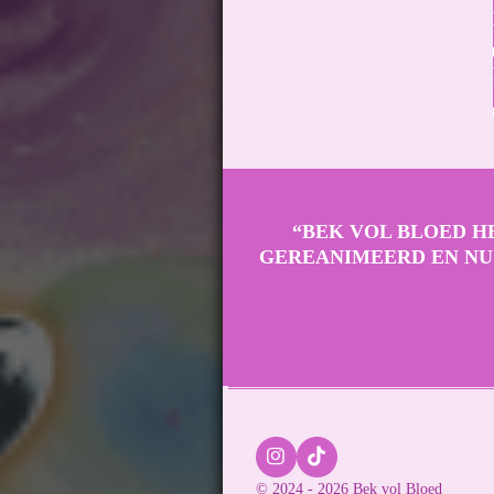
“BEK VOL BLOED H
GEREANIMEERD EN NU 
I
T
n
i
© 2024 - 2026 Bek vol Bloed