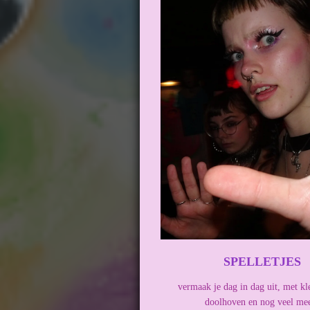
SPELLETJES
vermaak je dag in dag uit, met kl
doolhoven en nog veel me