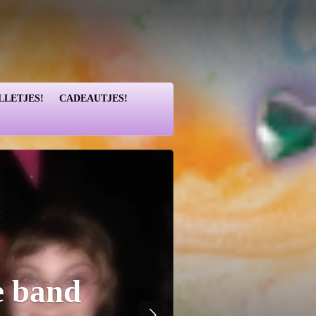
LLETJES!
CADEAUTJES!
e band
Je voe