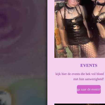
EVENTS
kijk hier de events die bek vol bloed 
met hun aanwezigheid!
ga naar de events!