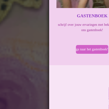
GASTENBOEK
schrijf over jouw ervaringen met bek
ons gastenboek!
ga naar het gastenboek!