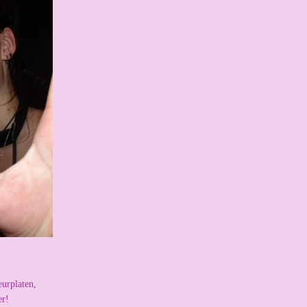
eurplaten,
er!